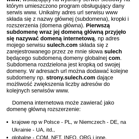
którym umieszczono program obsługujący dany
serwis www. Unikalny adres url serwisu www
składa się z nazwy głównej (subdomena), kropki i
rozszerzenia (domena główna).
Pierwszą
subdomenę wraz jej domeną główną przyjęło
się nazywać domeną internetową
, np adres
mojego serwisu
sulech.com
składa się z
zarejestrowanego przez ze mnie słowa
sulech
będącego subdomeną domeny globalnej
com
.
Subdomena rozdzielona jest kropką od swojej
domeny. W adresach url można dodawać kolejne
subdomeny np.
strony.sulech.com
dające
możliwość zwiększenia liczby adresów do
kolejnych serwisów www.
Domena internetowa może zawierać jako
domenę główną rozszerzenie:
krajowe np w Polsce - PL, w Niemczech - DE, na
Ukrainie - UA, itd.,
globalne - COM, NET, INFO, ORG i inne,